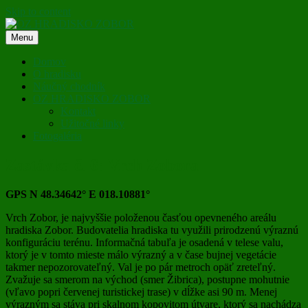
Skip to content
Menu
OZ HRADISKO ZOBOR
Domov
O hradisku
Náučný chodník
OZ HRADISKO ZOBOR
Kontakt
Užitočné linky
Fotogaléria
Zastávka č. 6: Vrch Zobora
GPS N 48.34642° E 018.10881°
Vrch Zobor, je najvyššie položenou časťou opevneného areálu
hradiska Zobor. Budovatelia hradiska tu využili prirodzenú výraznú
konfiguráciu terénu. Informačná tabuľa je osadená v telese valu,
ktorý je v tomto mieste málo výrazný a v čase bujnej vegetácie
takmer nepozorovateľný. Val je po pár metroch opäť zreteľný.
Zvažuje sa smerom na východ (smer Žibrica), postupne mohutnie
(vľavo popri červenej turistickej trase) v dĺžke asi 90 m. Menej
výrazným sa stáva pri skalnom kopovitom útvare, ktorý sa nachádza