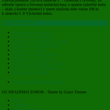
Žibrica) približne 120 m k zastávke č. 7 Odbočka z červenej. Tu
odbočte vpravo z červenej turistickej trasy a opatrne (náročný terén
– skaly a korene stromov) v smere značenia dole valom 100 m
k zástavke č. 8 Východná brána.
Náučný chodník
Začiatok trasy: Pyramída
Zastávka č. 1: Počiatok valu
Zastávka č. 2: Rázcestie val – modrá
Zastávka č. 3: Západná brána
Zástavka č. 4: Cisterna
Zastávka č. 5: Severná brána
Zastávka č. 6: Vrch Zobora
Zastávka č. 7: Odbočka z červenej
Zastávka č. 8: Východná brána
Koniec trasy: Pyramída
VYTLAČTE SI SPRIEVODCU (PDF)
OZ HRADISKO ZOBOR - Theme by Grace Themes
Domov
O hradisku
Náučný chodník