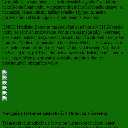
by mohlo ísť o spodobenie staroslovienskeho „sobor“ – kláštor,
nakoľko na úpätí vrchu, v priestore dnešného liečebného ústavu, sa
nachádzal benediktínsky kláštor svätého Hyppolita, alebo
prirovnaním veľkosti kopca a spodobením slova obor.
HNCH Hradisko Zobor tu má spoločnú zastávku s NCH Zoborské
vrchy. Je zároveň križovatkou Ponitrianskej magistrály – červenej
a zelenej turistickej trasy. Zelená trasa tu končí a zároveň križuje val
hradiska. Vedie od románskeho kostola sv. Michala v Dražovciach
cez maloplošnú prírodnú rezerváciu Zoborská lesostep. V oblasti
Lyžiarskej lúky, pri Troch duboch a rázcestí turistických trás modrá
a zelená, môžete pozorovať pozostatky prvého z dvojice
predsunutých obranných valov.
Navigačný text smer zastávka č. 7 Odbočka z červenej
Trasa pokračuje súbežne s červenou turistickou značkou (smer