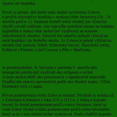
vpravo od chodníka.
Nevie sa presne, akú úlohu mala skalná vyvýšenina Zobora
u prvých obyvateľov hradiska v neskorej dobe bronzovej (10. – 8.
storočie pred n. l.). Skalnatý hrebeň nebol vhodný pre výstavbu
obydlí a trvalé osídlenie. Ako najvyššie položené miesto na hradisku
(najbližšie k slnku) však mohol byť využívaný na konanie
náboženských obradov. Zároveň bol odtiaľto najlepší výhľad na
areál hradiska i do širokého okolia. Zo Zobora je pekný výhľad na
strednú časť pohoria Tribeč, Pohronský Inovec, Štiavnické vrchy,
Požitavie i Ponitrie, a tiež Gerecse a Pilis v Maďarsku.
Je pravdepodobné, že Slovania v priebehu 9. storočia túto
strategickú polohu tiež využívali ako refúgium a vrchol
Zobora mohol slúžiť ako pozorovacie a signalizačné stanovište.
Dopĺňal tak sústavu opevnených polôh ako Hradný kopec, Vŕšok,
Martinský vrch a Lupka.
Pôvod pomenovania vrchu Zobor je nejasný. Prvýkrát sa uvádza už
v Zoborských listinách z roku 1111 a 1113 n. l. Jedna z hypotéz
hovorí, že dostal pomenovanie podľa vodcu Slovanov, ktorý sa
volal Zobor. Druhá uvádza pomenovanie podľa zubra hrivnatého,
ktorý sa tu v tom období bežne vyskytoval. Podľa ďalších hypotéz