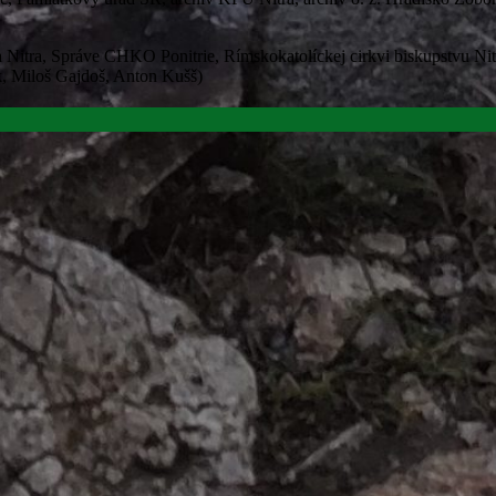
a Nitra, Správe CHKO Ponitrie, Rímskokatolíckej cirkvi biskupstvu Nitr
k, Miloš Gajdoš, Anton Kušš)