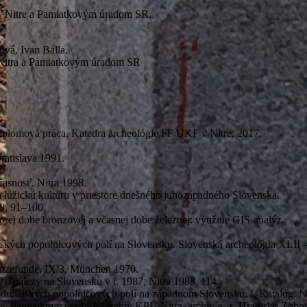
 v Nitre a Pamiatkovým úradom SR.
ová, Ivan Balla,
 Nitra a Pamiatkovým úradom SR
 Diplomová práca, Katedra archeológie FF UKF v Nitre, 2017.
ratislava 1991.
časnosť. Nitra 1998.
a lužickú kultúru v priestore dnešného juhozápadného Slovenska.
9, 91–100.
orej dobe bronzovej a včasnej dobe železnej: využitie GIS-analýz.
jských popolnicových polí na Slovensku. Slovenská archeológia XLII 
ronzefunde, IX/3, München 1970.
a nálezy na Slovensku v r. 1987, Nitra 1988, 114.
edodunajských popolnicových polí na západnom Slovensku. I. Katalóg. N
, Pamiatkový úrad SR, archív KPÚ Nitra, archív o. z. Hradisko Zobor