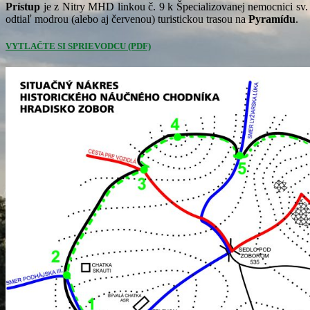
Prístup
je z Nitry MHD linkou č. 9 k Špecializovanej nemocnici sv.
odtiaľ modrou (alebo aj červenou) turistickou trasou na
Pyramídu
.
VYTLAČTE SI SPRIEVODCU (PDF)