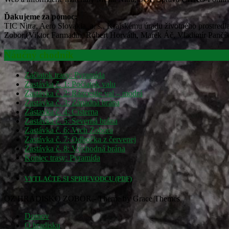
Ďakujeme za pomoc:
TIC Nitra, Aero Slovakia, a. s., Krajskému úradu životného prostredi
Zobor (Viktor Farmadin, Róbert Horváth, Marek Áč, Vladimír Pančí
Náučný chodník
Začiatok trasy: Pyramída
Zastávka č. 1: Počiatok valu
Zastávka č. 2: Rázcestie val – modrá
Zastávka č. 3: Západná brána
Zástavka č. 4: Cisterna
Zastávka č. 5: Severná brána
Zastávka č. 6: Vrch Zobora
Zastávka č. 7: Odbočka z červenej
Zastávka č. 8: Východná brána
Koniec trasy: Pyramída
VYTLAČTE SI SPRIEVODCU (PDF)
OZ HRADISKO ZOBOR - Theme by Grace Themes
Domov
O hradisku