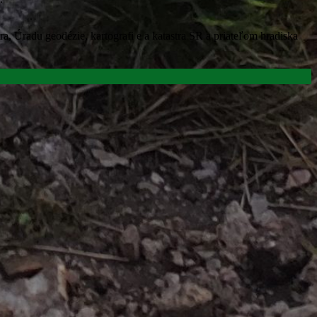
a, Úradu geodézie, kartografi e a katastra SR a priateľom hradiska