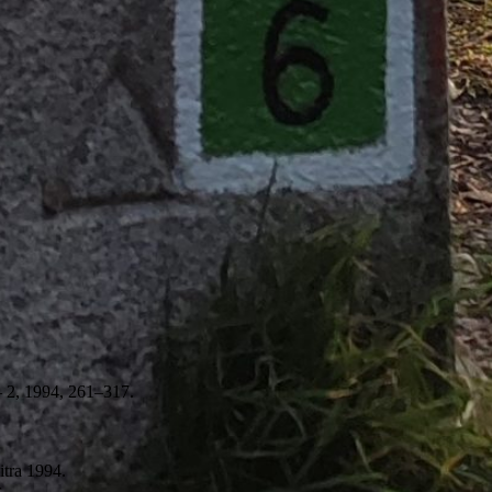
– 2, 1994, 261–317.
itra 1994.
.