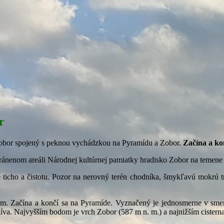
r
 Zobor spojený s peknou vychádzkou na Pyramídu a Zobor.
Začína a ko
chránenom areáli Národnej kultúrnej pamiatky hradisko Zobor na temen
 ticho a čistotu. Pozor na nerovný terén chodníka, šmykľavú mokrú tr
km. Začína a končí sa na Pyramíde. Vyznačený je jednosmerne v sme
yužíva. Najvyšším bodom je vrch Zobor (587 m n. m.) a najnižším cistern