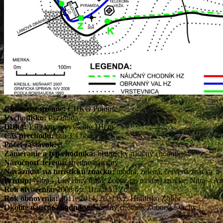
Chránené územie:
CHKO Ponitrie
Východisko:
Pyramída
Dĺžka:
1,95 km, prevýšenie 110 m
Čas prechodu:
cca 3/4 hod.
Počet zastávok:
8
Zameranie a typ chodníka:
historický náučný chodník
Náročnosť terénu:
stredne náročný
Náväznosť na turistickú značku:
modrá, zelená, červená značka
Prístup:
Nitra – Liečebný ústav Zobor, po modrej značke; Nitra – Ar
Rok otvorenia:
2008 o.z. Hradisko Zobor
Rok obnovenia:
2011, 2014, 2021 o.z. Hradisko Zobor
Okolité náučné chodníky:
Náučný chodník Zoborské vrchy