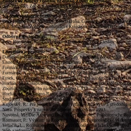
Historický náučný chodník hradisko Zobor realizovali:
o. z. Hradisko Zobor v spolupráci s Krajským pamiatkovým úradom
Na texte spolupracovali:
Peter Bisták, Peter Meňhart, Róbert Daňo, Gašpar Fronc, Petra Kmeť
o. z. Hradisko Zobor v spolupráci s Krajským pamiatkovým úradom
Odborná spolupráca:
Peter Romsauer, Barbora Lofajová Danielová, Tibor Lieskovský
Literatúra a pramene:
Danielová, B.: Keramika lužickej kultúry z hradiska Zobor v Nitre.
Eisner, J.: Slovensko v pravěku. Bratislava 1933.
Furmánek, V., Veliačik, L., Vladár, J.: Slovensko v dobe bronzovej. B
Furmánek, V. (ed.): Staré Slovensko IV. Doba bronzová. 2015.
Fusek, G., Zemene, M. (eds.): Dejiny Nitry. Od najstarších čias po sú
Horňák, M.: Kolaps osídlenia kultúr popolnicových polí s dôrazom n
Zborník Slovenského národného múzea CXIII – 2019, Archeológia 2
Horňák, M., Stegmann-Rajtár, S.: Osídlenie stredného Ponitria v nesk
Študijné zvesti Archeologického ústavu SAV 43, 2008, 43–52.
Kujovský, R.: Príspevok k poznaniu vzťahov lužických a stredoduna
Nitra. Príspevky k najstarším dejinám mesta. Nitra 1993.
Novotná, M.: Die Äxte und Beile in der Slowakei. Prähistorische B
Romsauer, P.: Výskum na Zobore v Nitre. In: Archeologické výskumy 
Veliačik, L., Romsauer, P.: Vývoj a vzťah osídlenia lužických a str
Web a informačné materiály Mesta Nitra, ŠOP, Správa CHKO Ponitrie