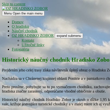
Skip to content
Menu
Open the main menu
OZ HRADISKO ZOBOR
Domov
O hradisku
Náučný chodník
OZ HRADISKO ZOBOR
expand submenu
Kontakt
Užitočné linky
Fotogaléria
Historický náučný chodník Hradisko Zobo
Prejdením jeho celej trasy získa návštevník úplný obraz o Hradisku
Nachádza sa v Chránenej krajinnej oblasti Ponitrie a v pamiatkovo 
Preto prosíme, pohybujte sa tu po vyznačenom chodníku, zachovajte
hradiska značne zarastený, odporúčame vhodné oblečenie a obutie.
Historický náučný chodník Hradisko Zobor je okruh o dĺžke 1,95 
vale, križuje jestvujúce turistické chodníky a v malej miere ich aj v