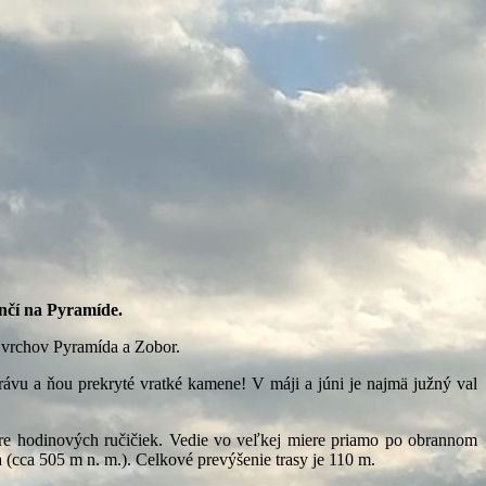
nčí na Pyramíde.
e vrchov Pyramída a Zobor.
ávu a ňou prekryté vratké kamene! V máji a júni je najmä južný val
re hodinových ručičiek. Vedie vo veľkej miere priamo po obrannom
a (cca 505 m n. m.). Celkové prevýšenie trasy je 110 m.