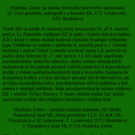
Hradisko Zobor na snímke leteckého laserového skenovania
(© Úrad geodézie, kartografi e a katastra SR, © T. Lieskovský,
STU Bratislava)
Vznik HZ sa datuje do neskorej doby bronzovej (10. až 9. storočie
pred n. l.). Najstaršie osídlenie HZ je späté s ľudom lužickej kultúry
(LK), ktorý v tomto období budoval rozsiahle hradiská výšinného
typu. Osídlenie tu zaniklo v priebehu 8. storočia pred n. l. Okolité
hradiská v pohorí Tribeč a mnohé otvorené osady LK pretrvali do
staršej doby železnej (8.–7. stor. pred n. l.). Ich zánik zapríčinilo
pravdepodobne niekoľko faktorov, okrem zmeny klimatických
podmienok to bol jednak príchod cudzích jazdeckých bojovníckych
družín z oblasti nadčiernomorských stepí a severného Kaukazu do
Karpatskej kotliny a s tým súvisiace presuny iných obyvateľov, ale
aj vážna hospodárska kríza, pravdepodobne ničivá epidémia a tiež
zmena v stratégii osídlenia. Stále nezodpovedaná je otázka osídlenia
HZ v období Veľkej Moravy. V tomto období mohlo byť staršie
opevnenie využité ako refúgium (útočisko) a strážny bod.
Hradisko Zobor – národná kultúrna pamiatka 3D Model
Pamiatkový úrad SR; Zdroj produktov LLS: ÚGKK SR;
Vizualizácia a 3D zobrazenie: T. Lieskovský (STU Bratislava)
© Pamiatkový úrad SR; © OZ Hradisko Zobor