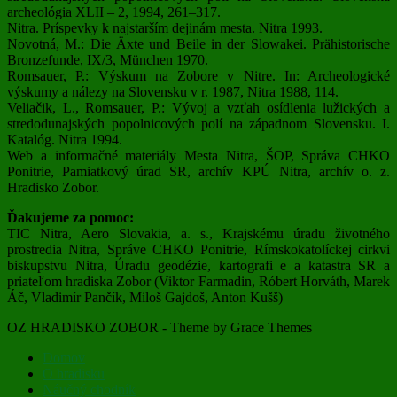
archeológia XLII – 2, 1994, 261–317.
Nitra. Príspevky k najstarším dejinám mesta. Nitra 1993.
Novotná, M.: Die Äxte und Beile in der Slowakei. Prähistorische
Bronzefunde, IX/3, München 1970.
Romsauer, P.: Výskum na Zobore v Nitre. In: Archeologické
výskumy a nálezy na Slovensku v r. 1987, Nitra 1988, 114.
Veliačik, L., Romsauer, P.: Vývoj a vzťah osídlenia lužických a
stredodunajských popolnicových polí na západnom Slovensku. I.
Katalóg. Nitra 1994.
Web a informačné materiály Mesta Nitra, ŠOP, Správa CHKO
Ponitrie, Pamiatkový úrad SR, archív KPÚ Nitra, archív o. z.
Hradisko Zobor.
Ďakujeme za pomoc:
TIC Nitra, Aero Slovakia, a. s., Krajskému úradu životného
prostredia Nitra, Správe CHKO Ponitrie, Rímskokatolíckej cirkvi
biskupstvu Nitra, Úradu geodézie, kartografi e a katastra SR a
priateľom hradiska Zobor (Viktor Farmadin, Róbert Horváth, Marek
Áč, Vladimír Pančík, Miloš Gajdoš, Anton Kušš)
OZ HRADISKO ZOBOR - Theme by Grace Themes
Domov
O hradisku
Náučný chodník