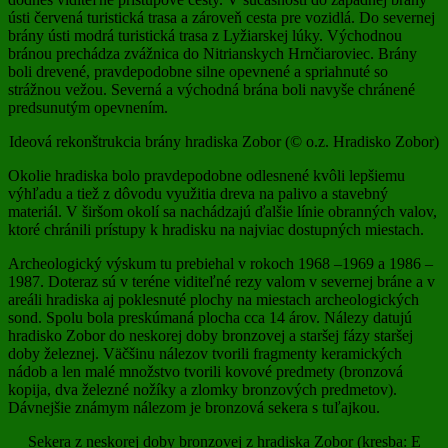
ústi červená turistická trasa a zároveň cesta pre vozidlá. Do severnej
brány ústi modrá turistická trasa z Lyžiarskej lúky. Východnou
bránou prechádza zvážnica do Nitrianskych Hrnčiaroviec. Brány
boli drevené, pravdepodobne silne opevnené a spriahnuté so
strážnou vežou. Severná a východná brána boli navyše chránené
predsunutým opevnením.
Ideová rekonštrukcia brány hradiska Zobor (© o.z. Hradisko Zobor)
Okolie hradiska bolo pravdepodobne odlesnené kvôli lepšiemu
výhľadu a tiež z dôvodu využitia dreva na palivo a stavebný
materiál. V širšom okolí sa nachádzajú ďalšie línie obranných valov,
ktoré chránili prístupy k hradisku na najviac dostupných miestach.
Archeologický výskum tu prebiehal v rokoch 1968 –1969 a 1986 –
1987. Doteraz sú v teréne viditeľné rezy valom v severnej bráne a v
areáli hradiska aj poklesnuté plochy na miestach archeologických
sond. Spolu bola preskúmaná plocha cca 14 árov. Nálezy datujú
hradisko Zobor do neskorej doby bronzovej a staršej fázy staršej
doby železnej. Väčšinu nálezov tvorili fragmenty keramických
nádob a len malé množstvo tvorili kovové predmety (bronzová
kopija, dva železné nožíky a zlomky bronzových predmetov).
Dávnejšie známym nálezom je bronzová sekera s tuľajkou.
Sekera z neskorej doby bronzovej z hradiska Zobor (kresba: E