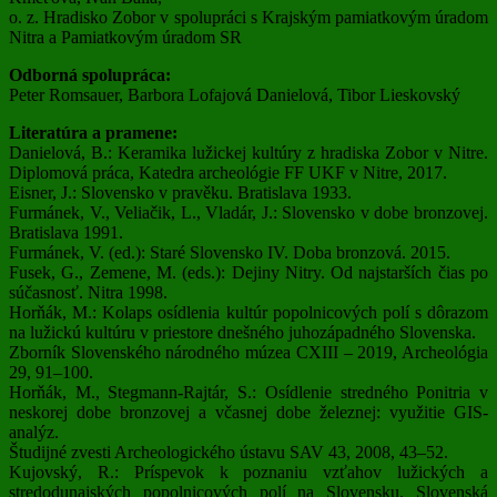
o. z. Hradisko Zobor v spolupráci s Krajským pamiatkovým úradom
Nitra a Pamiatkovým úradom SR
Odborná spolupráca:
Peter Romsauer, Barbora Lofajová Danielová, Tibor Lieskovský
Literatúra a pramene:
Danielová, B.: Keramika lužickej kultúry z hradiska Zobor v Nitre.
Diplomová práca, Katedra archeológie FF UKF v Nitre, 2017.
Eisner, J.: Slovensko v pravěku. Bratislava 1933.
Furmánek, V., Veliačik, L., Vladár, J.: Slovensko v dobe bronzovej.
Bratislava 1991.
Furmánek, V. (ed.): Staré Slovensko IV. Doba bronzová. 2015.
Fusek, G., Zemene, M. (eds.): Dejiny Nitry. Od najstarších čias po
súčasnosť. Nitra 1998.
Horňák, M.: Kolaps osídlenia kultúr popolnicových polí s dôrazom
na lužickú kultúru v priestore dnešného juhozápadného Slovenska.
Zborník Slovenského národného múzea CXIII – 2019, Archeológia
29, 91–100.
Horňák, M., Stegmann-Rajtár, S.: Osídlenie stredného Ponitria v
neskorej dobe bronzovej a včasnej dobe železnej: využitie GIS-
analýz.
Študijné zvesti Archeologického ústavu SAV 43, 2008, 43–52.
Kujovský, R.: Príspevok k poznaniu vzťahov lužických a
stredodunajských popolnicových polí na Slovensku. Slovenská