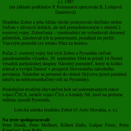
z r. 1987
(na základe podkladov P. Romsauera spracovala B. Lofajová
Danielová)
Hradisko Zobor a jeho blízke okolie poskytovalo útočisko nielen
ľuďom v dávnych dobách, ale tiež prenasledovaným v období 2.
svetovej vojny. Zoborčania – vinohradníci im vybudovali skromný
prístrešok, zásobovali ich tu potravinami, pomáhali im prežiť.
Viacerým pomohli cez letisko Nitra za hranice.
Počas 2. svetovej vojny bol vrch Zobor a Pyramída cieľom
paradesantného výsadku. 29. septembra 1944 tu pristál 14 členný
výsadok partizánskej skupiny Národný pomstiteľ, ktorý tu krátko
zotrval a vyvíjal činnosť v prospech Slovenského národného
povstania. Následne sa presunul do oblasti Skýcova (pozri pamätnú
tabuľu na telekomunikačnej veži na Pyramíde).
Poslednými trvalými obyvateľmi boli od sedemdesiatych rokov
vojaci ČSĽA, neskôr vojaci ČSA a Armády SR, ktorí na prelome
milénia opustili Pyramídu.
Letecká snímka hradiska Zobor (© Aero Slovakia, a. s.)
Na texte spolupracovali:
Peter Bisták, Peter Meňhart, Róbert Daňo, Gašpar Fronc, Petra
Kmeťová, Ivan Balla,