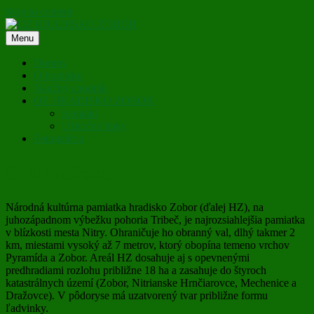
Skip to content
Menu
OZ HRADISKO ZOBOR
Domov
O hradisku
Náučný chodník
OZ HRADISKO ZOBOR
Kontakt
Užitočné linky
Fotogaléria
O hradisku
Národná kultúrna pamiatka hradisko Zobor (ďalej HZ), na
juhozápadnom výbežku pohoria Tribeč, je najrozsiahlejšia pamiatka
v blízkosti mesta Nitry. Ohraničuje ho obranný val, dlhý takmer 2
km, miestami vysoký až 7 metrov, ktorý obopína temeno vrchov
Pyramída a Zobor. Areál HZ dosahuje aj s opevnenými
predhradiami rozlohu približne 18 ha a zasahuje do štyroch
katastrálnych území (Zobor, Nitrianske Hrnčiarovce, Mechenice a
Dražovce). V pôdoryse má uzatvorený tvar približne formu
ľadvinky.