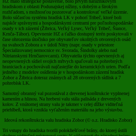
HZ malo strategické postavenie, bolo prvým nárazníkovým
hradiskom z oblasti Podunajskej nížiny, s dobrým a širokým
rozhľadom, s možnosťou pozorovať a kontrolovať veľké územie.
Bolo súčasťou systému hradísk LK v pohorí Tribeč, ktoré boli
najskôr správnymi a hospodárskymi centrami pre poľnohospodárske
osady v ich zázemí (Žibrica, Veľký Lysec, Veľký Tribeč, Šiance,
Krnča-Tábor). Opevnenie HZ a ťažko dostupný terén poskytovali v
čase ohrozenia útočisko pre obyvateľov okolitých otvorených osád
na svahoch Zobora a v údolí Nitry (napr. osady v priestore
Špecializovanej nemocnice sv. Svorada, Šindolky alebo nad
Nitrianskymi Hrnčiarovcami). Obyvatelia týchto opevnených aj
neopevnených sídiel svojich mŕtvych spaľovali na pohrebných
hraniciach a pochovávali najčastejšie do keramických urien. Podľa
jedného z modelov osídlenia je v hospodárskom zázemí hradísk
Zobor a Žibrica doteraz známych až 28 otvorených sídlisk a 7
pohrebísk LK.
Samotný obranný val pozostával z drevenej konštrukcie vyplnenej
kamením a hlinou. Na hrebeni valu stála palisáda z drevených
kolov. Z vnútornej strany valu je takmer v celej dĺžke viditeľná
priehlbeň, ktorá vznikla vyťažením materiálu na jeho výstavbu.
Ideová rekonštrukcia valu hradiska Zobor (© o.z. Hradisko Zobor)
Tri vstupy do hradiska tvorili polokliešťové brány, do ktorej ústili
dodnes viditeľné prístupové cesty. V súčasnosti do západnej brány