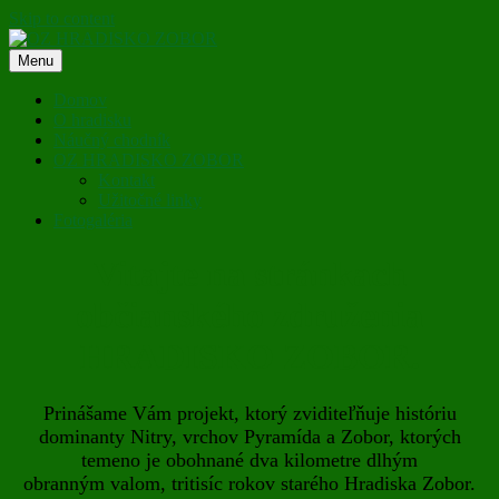
Skip to content
Menu
OZ HRADISKO ZOBOR
Domov
O hradisku
Náučný chodník
OZ HRADISKO ZOBOR
Kontakt
Užitočné linky
Fotogaléria
Vitajte na stránkach
občianského združenia
HRADISKO ZOBOR.
Prinášame Vám projekt, ktorý zviditeľňuje históriu
dominanty Nitry, vrchov Pyramída a Zobor, ktorých
temeno je obohnané dva kilometre dlhým
obranným valom, tritisíc rokov starého Hradiska Zobor.