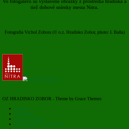
Vo fotogalérii sú vystavené obrázky z prostredia hradiska a
tiež dobové snímky mesta Nitra.
Nech sa páči, vstúpte do histórie …
Fotografia Vrchol Zobora (© o.z. Hradisko Zobor, photo: I. Balla)
Partneri projektu:
OZ HRADISKO ZOBOR - Theme by Grace Themes
Domov
O hradisku
Náučný chodník
OZ HRADISKO ZOBOR